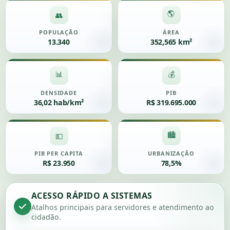
🌎
👥
POPULAÇÃO
ÁREA
13.340
352,565 km²
📊
💰
DENSIDADE
PIB
36,02 hab/km²
R$ 319.695.000
🏙️
💵
PIB PER CAPITA
URBANIZAÇÃO
R$ 23.950
78,5%
ACESSO RÁPIDO A SISTEMAS
Atalhos principais para servidores e atendimento ao
cidadão.