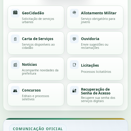
🏙️
🪖
GeoCidadão
Alistamento Militar
Solicitação de serviços
Serviço obrigatório para
urbanos
jovens
📄
💬
Carta de Serviços
Ouvidoria
Serviços disponíveis ao
Envie sugestões ou
cidadão
reclamações
📰
📑
Notícias
Licitações
Acompanhe novidades da
Processos licitatórios
prefeitura
Recuperação de
👥
🔐
Concursos
Senha de Acesso
Editais e processos
Recupere sua senha dos
seletivos
serviços digitais
COMUNICAÇÃO OFICIAL