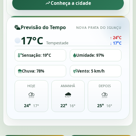
Conheça a cidade
Previsão do Tempo
NOVA PRATA DO IGUAÇU
17°C
↑ 24°C
Tempestade
↓ 17°C
Sensação: 19°C
Umidade: 97%
Chuva: 78%
Vento: 5 km/h
HOJE
AMANHÃ
DEPOIS
⛈️
🌧️
⛈️
24°
22°
25°
17°
16°
16°