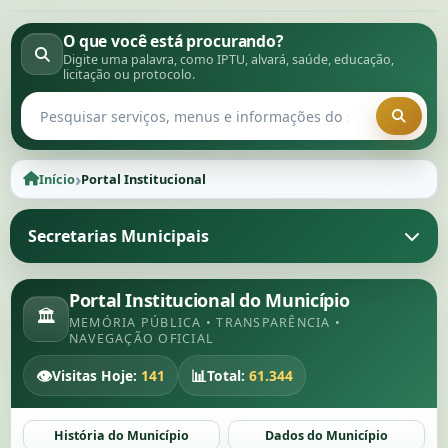
O que você está procurando?
Digite uma palavra, como IPTU, alvará, saúde, educação,
licitação ou protocolo.
Pesquisar no portal
›
Início
Portal Institucional
Secretarias Municipais
Portal Institucional do Município
🏛
MEMÓRIA PÚBLICA • TRANSPARÊNCIA •
NAVEGAÇÃO OFICIAL
👁
📊
Visitas Hoje:
141
Total:
61.344
História do Município
Dados do Município