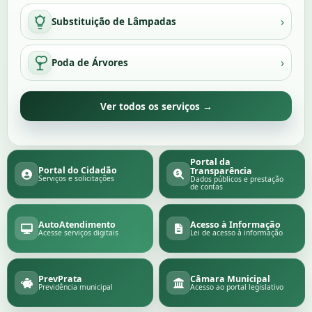
›
Substituição de Lâmpadas
›
Poda de Árvores
Ver todos os serviços →
Portal da
Portal do Cidadão
Transparência
Serviços e solicitações
Dados públicos e prestação
de contas
AutoAtendimento
Acesso à Informação
Acesse serviços digitais
Lei de acesso à informação
PrevPrata
Câmara Municipal
Previdência municipal
Acesso ao portal legislativo