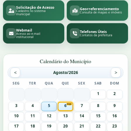
Solicitação de Acesso
Georreferenciamento
Cadastro no sistema
Consulta de mapas e imóveis
municipal
Webmail
Telefones Úteis
Acesso ao e-mail
Contatos da prefeitura
institucional
Calendário do Município
<
>
Agosto/2026
SEG
TER
QUA
QUI
SEX
SAB
DOM
1
2
3
4
5
6
Hoje
7
8
9
10
11
12
13
14
15
16
17
18
19
20
21
22
23